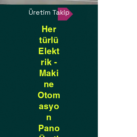
Üretim Takip
Her
türlü
Elekt
rik -
Maki
ne
Otom
asyo
n
Pano