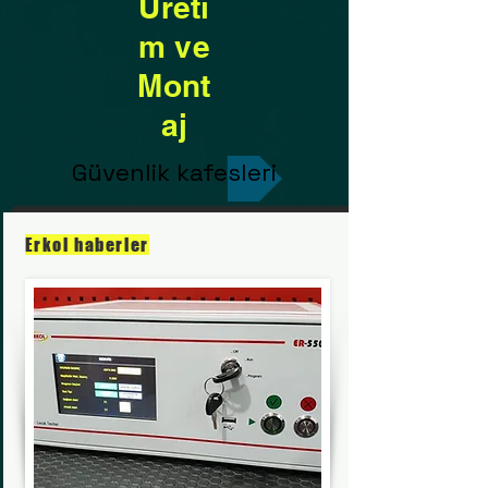
Üreti
m ve
Mont
aj
Güvenlik kafesleri
Erkol haberler