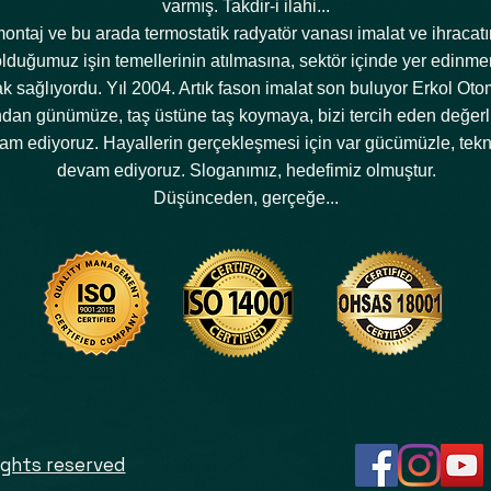
varmış. Takdir-i ilahi...
ntaj ve bu arada termostatik radyatör vanası imalat ve ihracatı
lduğumuz işin temellerinin atılmasına, sektör içinde yer edinme
 sağlıyordu. Yıl 2004. Artık fason imalat son buluyor Erkol Oto
ndan günümüze, taş üstüne taş koymaya, bizi tercih eden değerli 
am ediyoruz. Hayallerin gerçekleşmesi için var gücümüzle, tekn
devam ediyoruz. Sloganımız, hedefimiz olmuştur.
Düşünceden, gerçeğe...
ights reserved