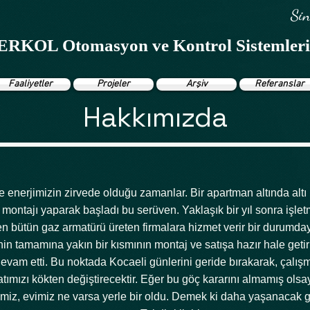
Sin
ERKOL Otomasyon ve Kontrol Sistemler
Faaliyetler
Projeler
Arşiv
Referanslar
Hakkımızda
 enerjimizin zirvede olduğu zamanlar. Bir apartman altında altı ki
 montajı yaparak başladı bu serüven. Yaklaşık bir yıl sonra işle
inen bütün gaz armatürü üreten firmalara hizmet verir bir durumd
inin tamamına yakın bir kısmının montaj ve satışa hazır hale getir
devam etti. Bu noktada Kocaeli günlerini geride bırakarak, çalı
atımızı kökten değiştirecektir. Eğer bu göç kararını almamış olsa
miz, evimiz ne varsa yerle bir oldu. Demek ki daha yaşanacak g