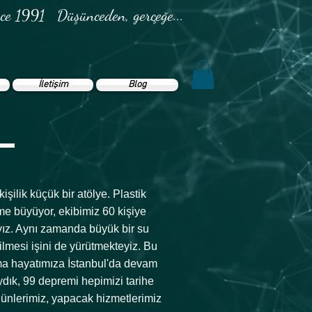
ce 1991 Düşünceden, gerçeğe...
i
İletişim
Blog
şilik küçük bir atölye. Plastik
tme büyüyor, ekibimiz 60 kişiye
ayız. Aynı zamanda büyük bir su
ilmesi işini de yürütmekteyiz. Bu
şma hayatımıza İstanbul'da devam
ydık, 99 depremi hepimizi tarihe
ünlerimiz, yapacak hizmetlerimiz