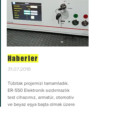
Haberler
31.07.2018
Tübitak projemizi tamamladık.
ER-550 Elektronik sızdırmazlık
test cihazımız, armatür, otomotiv
ve beyaz eşya başta olmak üzere
bir çok alanda başarı ile
kullanılmaktadır.
Kullanıcı dostu ara yüzü, devreye